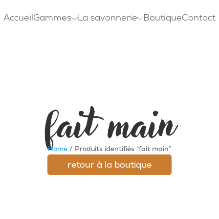
Accueil
Gammes
La savonnerie
Boutique
Contact
fait main
Home
/ Produits identifiés “fait main”
retour à la boutique