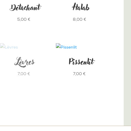
Détachant
Halab
5,00
€
8,00
€
Lèvres
Pissenlit
7,00
€
7,00
€