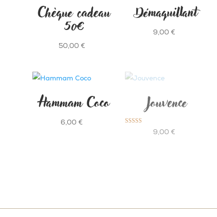
Chèque cadeau
Démaquillant
50€
9,00
€
50,00
€
Hammam Coco
Jouvence
6,00
€
Note
9,00
€
5.00
sur 5