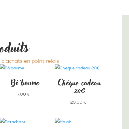
oduits
 d'achats en point relais
Bô’baume
Chèque cadeau
20€
7,00
€
20,00
€