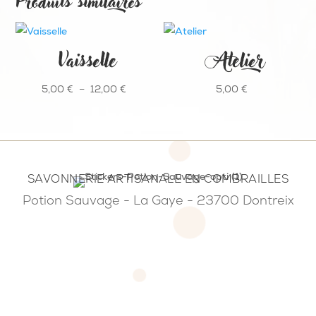
Produits similaires
Vaisselle
Atelier
Plage
5,00
€
–
12,00
€
5,00
€
de
prix :
5,00 €
à
SAVONNERIE ARTISANALE EN COMBRAILLES
12,00 €
Potion Sauvage - La Gaye - 23700 Dontreix