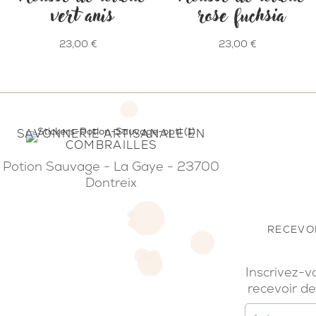
vert anis
rose fuchsia
23,00
€
23,00
€
SAVONNERIE ARTISANALE EN
COMBRAILLES
Potion Sauvage - La Gaye - 23700
Dontreix
RECEVOI
Inscrivez-v
recevoir de