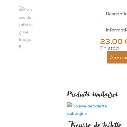
Descripti
Informat
23,00
En stock
Ajoute
quantité
de
Trousse
de
toilette
Produits similaires
grise
Trousse de toilette