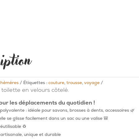
iption
hémères
Étiquettes :
couture
,
trousse
,
voyage
toilette en velours côtelé.
our les déplacements du quotidien !
polyvalente : idéale pour savons, brosses à dents, accessoires 🌿
le se glisse facilement dans un sac ou une valise 🎒
éutilisable ♻️
artisanale, unique et durable