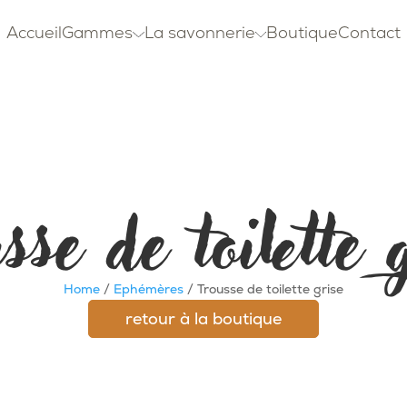
Accueil
Gammes
La savonnerie
Boutique
Contact
sse de toilette 
Home
/
Ephémères
/ Trousse de toilette grise
retour à la boutique