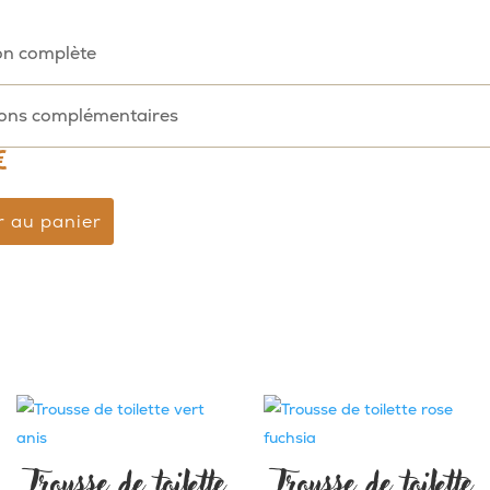
on complète
ions complémentaires
€
r au panier
Trousse de toilette
Trousse de toilette