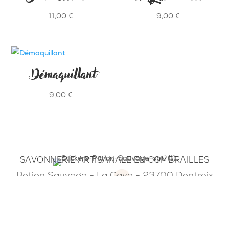
11,00
€
9,00
€
Démaquillant
9,00
€
SAVONNERIE ARTISANALE EN COMBRAILLES
Potion Sauvage - La Gaye - 23700 Dontreix