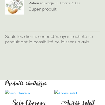
5
Note
sur 5
Potion sauvage
–
13 mars 2026
Super produit!
Seuls les clients connectés ayant acheté ce
produit ont la possibilité de laisser un avis.
Produits similaires
Soin Cheveux
Après-soleil