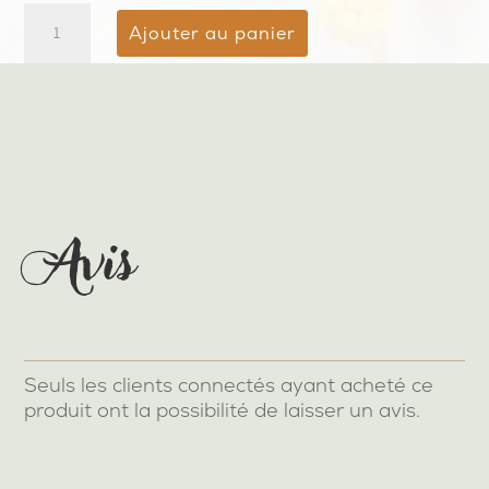
quantité
Ajouter au panier
de
Éponge
lavable
Avis
Seuls les clients connectés ayant acheté ce
produit ont la possibilité de laisser un avis.