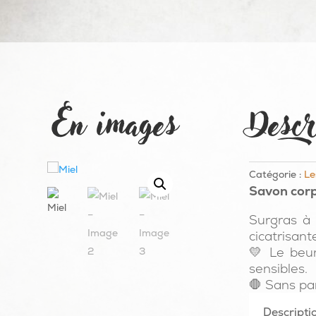
En images
Descr
Catégorie :
Le
Savon corp
Surgras à 
cicatrisant
💛 Le beur
sensibles.
🛑 Sans par
Descripti