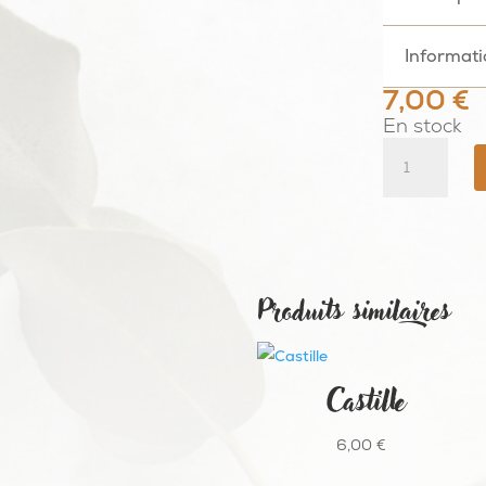
Informat
7,00
€
En stock
quantité
de
Miel
Produits similaires
Castille
6,00
€