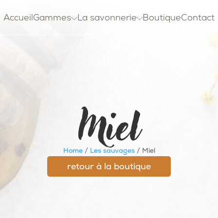
Accueil
Gammes
La savonnerie
Boutique
Contact
Miel
Home
/
Les sauvages
/ Miel
retour à la boutique