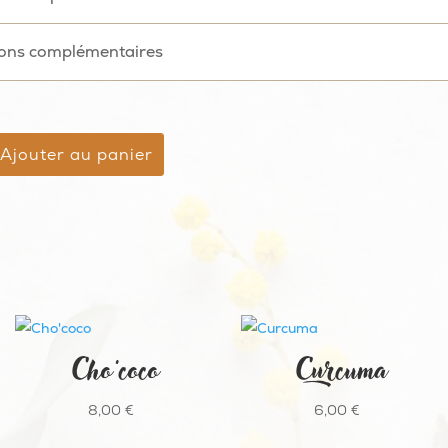
ions complémentaires
Ajouter au panier
Cho’coco
Curcuma
8,00
€
6,00
€