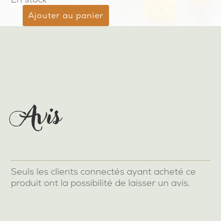
Ajouter au panier
quantité
de
Après-
soleil
Avis
Seuls les clients connectés ayant acheté ce
produit ont la possibilité de laisser un avis.