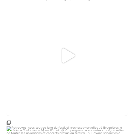
2e jour sous le beau temps légendaire
...
15
0
Retrouvez-nous tout au long du festival
...
7
0