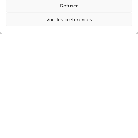
Refuser
Voir les préférences
#potionsauvageevent
8
0