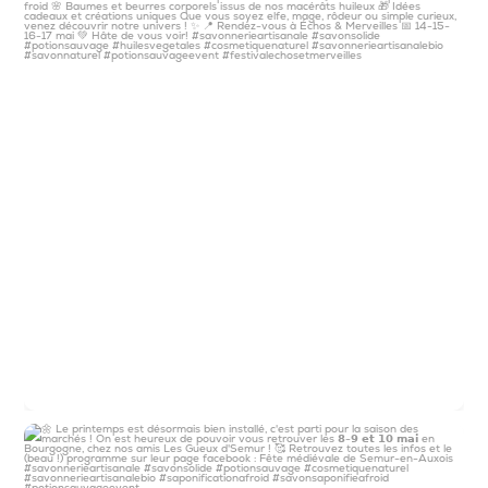
🌼 Le printemps est désormais bien installé,
c`est
...