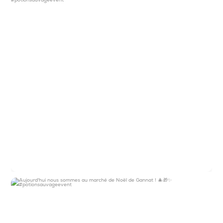
6
0
Aujourd`hui nous sommes au marché de Noël
de
...
10
0