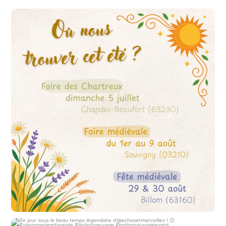
𝙊𝙪̀ 𝙣𝙤𝙪𝙨 𝙩𝙧𝙤𝙪𝙫𝙚𝙧 𝙘𝙚𝙩 𝙚́𝙩𝙚́ ?
...
5
0