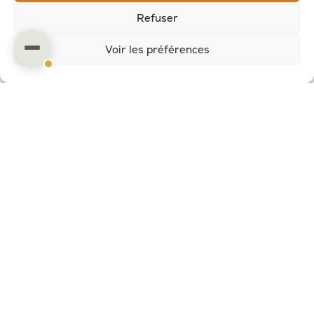
Refuser
Voir les préférences
SAVONNERIE ARTISANALE EN COMBRAILLES
Potion Sauvage - La Gaye - 23700 Dontreix