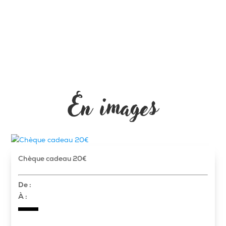
En images
Chèque cadeau 20€
De :
À :