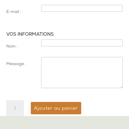
E-mail :
VOS INFORMATIONS
Nom :
Message :
quantité
Ajouter au panier
de
Chèque
cadeau