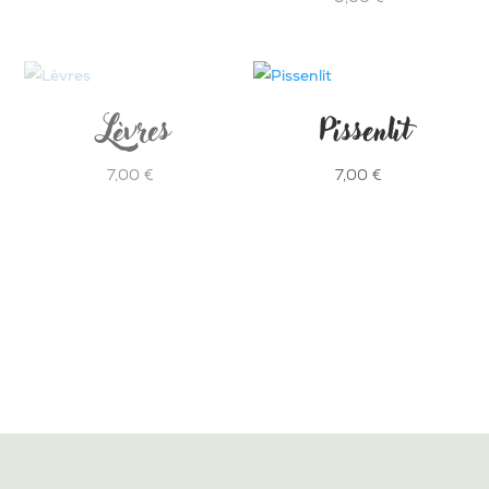
5.00
sur 5
Lèvres
Pissenlit
7,00
€
7,00
€