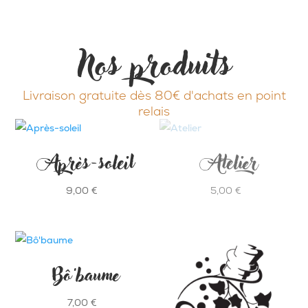
Nos produits
Livraison gratuite dès 80€ d'achats en point
relais
Après-soleil
Atelier
9,00
€
5,00
€
Bô’baume
7,00
€