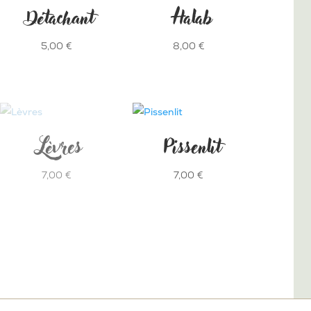
Détachant
Halab
5,00
€
8,00
€
Lèvres
Pissenlit
7,00
€
7,00
€