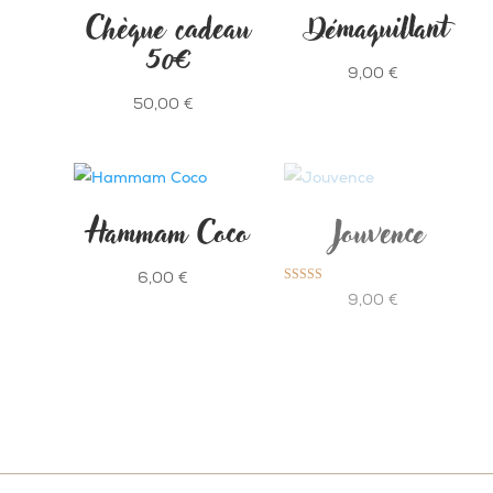
Chèque cadeau
Démaquillant
50€
9,00
€
50,00
€
Hammam Coco
Jouvence
6,00
€
Note
9,00
€
5.00
sur 5