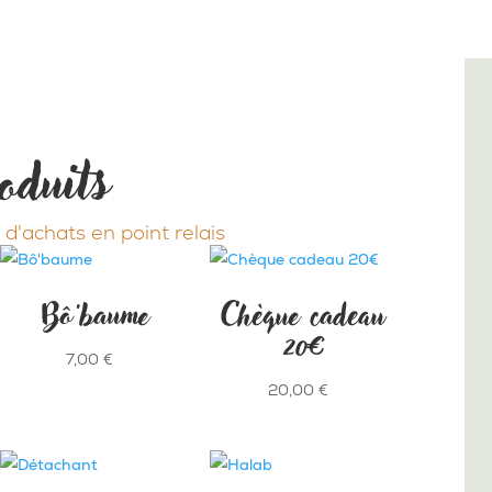
oduits
 d'achats en point relais
Bô’baume
Chèque cadeau
20€
7,00
€
20,00
€