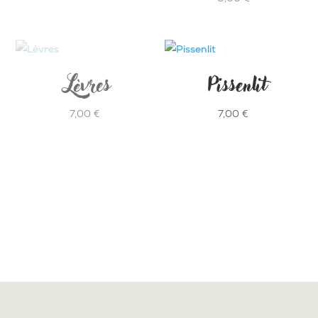
5.00
sur 5
Lèvres
Pissenlit
7,00
€
7,00
€