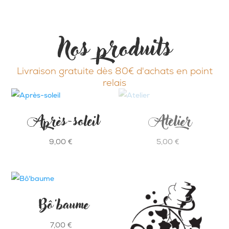
Nos produits
Livraison gratuite dès 80€ d'achats en point
relais
Après-soleil
Atelier
9,00
€
5,00
€
Bô’baume
7,00
€