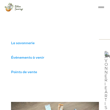
La savonnerie
S
A
Événements à venir
V
O
N
Points de vente
N
E
R
I
E
A
R
T
I
S