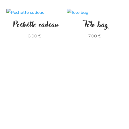
Pochette cadeau
Tote bag
3,00
€
7,00
€
SAVONNERIE ARTISANALE EN COMBRAILLES
Potion Sauvage - La Gaye - 23700 Dontreix