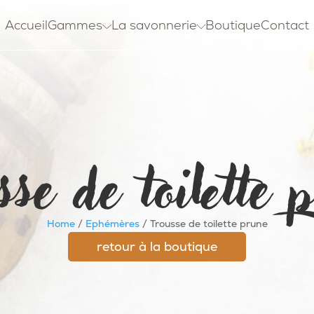
Accueil
Gammes
La savonnerie
Boutique
Contact
sse de toilette 
Home
/
Ephémères
/ Trousse de toilette prune
retour à la boutique