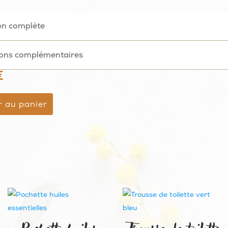
on complète
ions complémentaires
€
r au panier