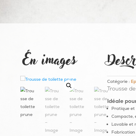
En images
Descr
Catégorie :
Ep
Trousse de 
Idéale pou
Pratique et 
Compacte, el
Lavable et r
Fabrication 