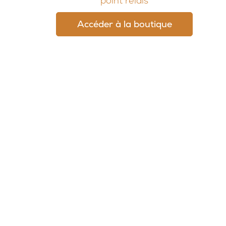
point relais
Accéder à la boutique
© 2026, Potion Sauvage