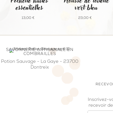
Pochette huiles
Trousse de toilette
essentielles
vert bleu
13,00
€
23,00
€
SAVONNERIE ARTISANALE EN
COMBRAILLES
Potion Sauvage - La Gaye - 23700
Dontreix
RECEVOI
Inscrivez-v
recevoir de