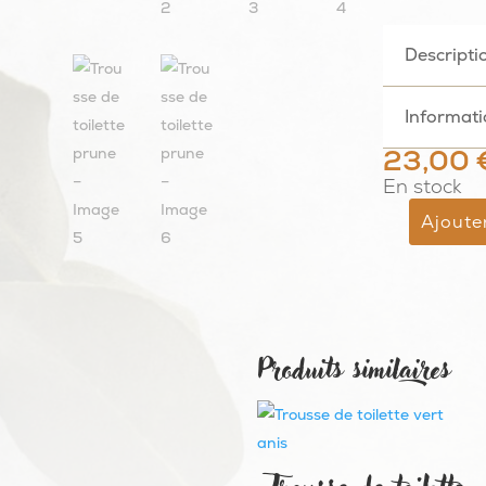
Descripti
Informat
23,00
En stock
Ajoute
quantité
de
Trousse
de
toilette
Produits similaires
prune