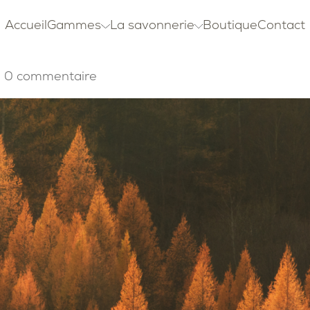
Accueil
Gammes
La savonnerie
Boutique
Contact
|
0 commentaire