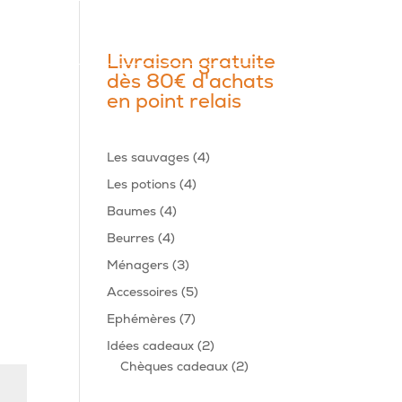
Livraison gratuite
dès 80€ d'achats
en point relais
4
Les sauvages
4
produits
4
Les potions
4
produits
4
Baumes
4
produits
4
Beurres
4
produits
3
Ménagers
3
produits
5
Accessoires
5
produits
7
Ephémères
7
produits
2
Idées cadeaux
2
produits
2
Chèques cadeaux
2
produits