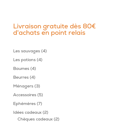
Livraison gratuite dès 80€
d'achats en point relais
4
Les sauvages
4
produits
4
Les potions
4
produits
4
Baumes
4
produits
4
Beurres
4
produits
3
Ménagers
3
produits
5
Accessoires
5
produits
7
Ephémères
7
produits
2
Idées cadeaux
2
produits
2
Chèques cadeaux
2
produits