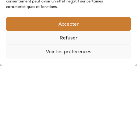
consentement peut avoir un effet négatif sur certaines
caractéristiques et fonctions.
Accepter
Refuser
Voir les préférences
RECEVOIR LES NOUVELLES DE LA SAVONNERIE
Inscrivez-vous à notre newsletter pour
recevoir des offres et suivre nos actus