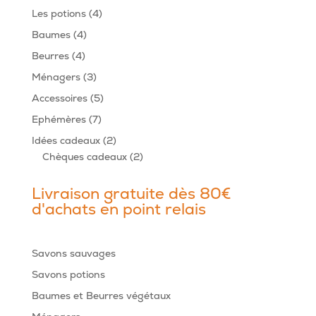
produits
4
Les potions
4
produits
4
Baumes
4
produits
4
Beurres
4
produits
3
Ménagers
3
produits
5
Accessoires
5
produits
7
Ephémères
7
produits
2
Idées cadeaux
2
produits
2
Chèques cadeaux
2
produits
Livraison gratuite dès 80€
d'achats en point relais
Savons sauvages
Savons potions
Baumes et Beurres végétaux