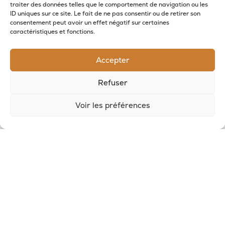
traiter des données telles que le comportement de navigation ou les
ID uniques sur ce site. Le fait de ne pas consentir ou de retirer son
consentement peut avoir un effet négatif sur certaines
caractéristiques et fonctions.
RECEVOIR LES NOUVELLES DE LA SAVONNERIE
Accepter
Inscrivez-vous à notre newsletter pour
Refuser
recevoir des offres et suivre nos actus
Voir les préférences