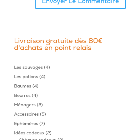
Livraison gratuite dès 80€
d'achats en point relais
4
Les sauvages
4
produits
4
Les potions
4
produits
4
Baumes
4
produits
4
Beurres
4
produits
3
Ménagers
3
produits
5
Accessoires
5
produits
7
Ephémères
7
produits
2
Idées cadeaux
2
produits
2