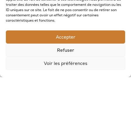
traiter des données telles que le comportement de navigation ou les
RECEVOIR LES NOUVELLES DE LA SAVONNERIE
ID uniques sur ce site. Le fait de ne pas consentir ou de retirer son
consentement peut avoir un effet négatif sur certaines
caractéristiques et fonctions.
Inscrivez-vous à notre newsletter pour
recevoir des offres et suivre nos actus
Accepter
Refuser
Voir les préférences
© 2026, Potion Sauvage