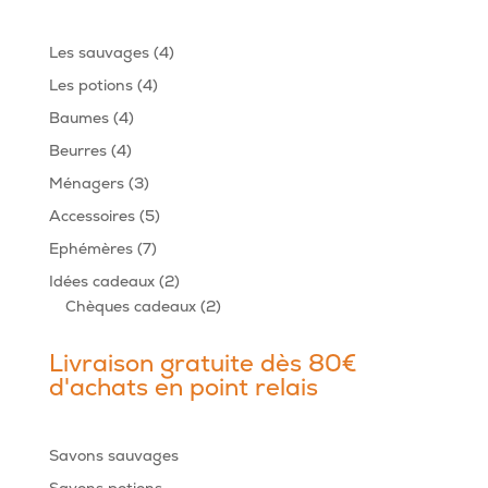
4
Les sauvages
4
produits
4
Les potions
4
produits
4
Baumes
4
produits
4
Beurres
4
produits
3
Ménagers
3
produits
5
Accessoires
5
produits
7
Ephémères
7
produits
2
Idées cadeaux
2
produits
2
Chèques cadeaux
2
produits
Livraison gratuite dès 80€
d'achats en point relais
Savons sauvages