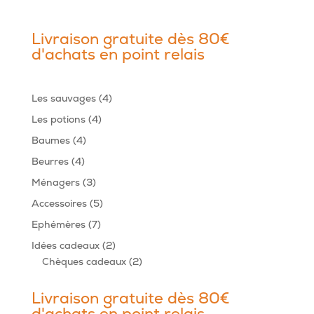
Livraison gratuite dès 80€
d'achats en point relais
4
Les sauvages
4
produits
4
Les potions
4
produits
4
Baumes
4
produits
4
Beurres
4
produits
3
Ménagers
3
produits
5
Accessoires
5
produits
7
Ephémères
7
produits
2
Idées cadeaux
2
produits
2
Chèques cadeaux
2
produits
Livraison gratuite dès 80€
d'achats en point relais