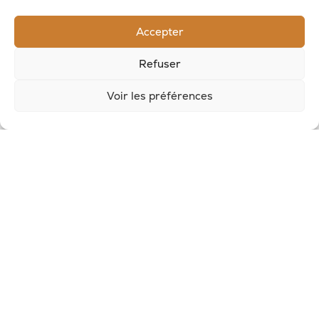
RECEVOIR LES NOUVELLES DE LA SAVONNERIE
Accepter
Inscrivez-vous à notre newsletter pour
Refuser
recevoir des offres et suivre nos actus
Voir les préférences
© 2026, Potion Sauvage
Nous écrire