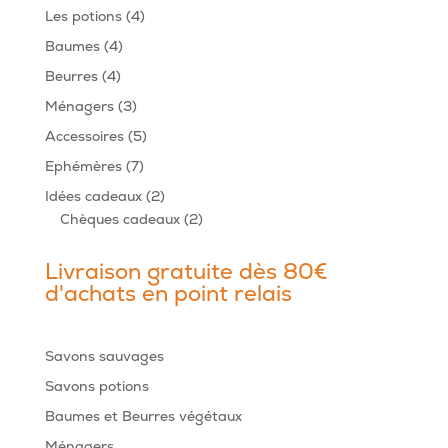
produits
4
Les potions
4
produits
4
Baumes
4
produits
4
Beurres
4
produits
3
Ménagers
3
produits
5
Accessoires
5
produits
7
Ephémères
7
produits
2
Idées cadeaux
2
produits
2
Chèques cadeaux
2
produits
Livraison gratuite dès 80€
d'achats en point relais
Savons sauvages
Savons potions
Baumes et Beurres végétaux
Ménagers