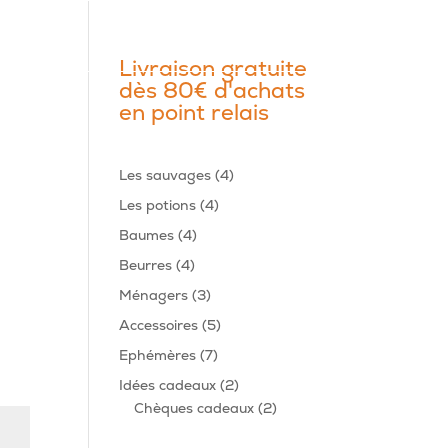
Livraison gratuite
dès 80€ d'achats
en point relais
4
Les sauvages
4
produits
4
Les potions
4
produits
4
Baumes
4
produits
4
Beurres
4
produits
3
Ménagers
3
produits
5
Accessoires
5
produits
7
Ephémères
7
produits
2
Idées cadeaux
2
produits
2
Chèques cadeaux
2
produits