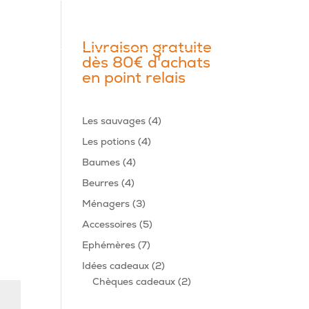
Livraison gratuite
dès 80€ d'achats
en point relais
4
Les sauvages
4
produits
4
Les potions
4
produits
4
Baumes
4
produits
4
Beurres
4
produits
3
Ménagers
3
produits
5
Accessoires
5
produits
7
Ephémères
7
produits
2
Idées cadeaux
2
produits
2
Chèques cadeaux
2
produits