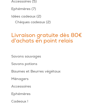
5
Accessoires
5
produits
7
Ephémères
7
produits
2
Idées cadeaux
2
produits
2
Chèques cadeaux
2
produits
Livraison gratuite dès 80€
d'achats en point relais
Savons sauvages
Savons potions
Baumes et Beurres végétaux
Ménagers
Accessoires
Ephémères
Cadeaux !