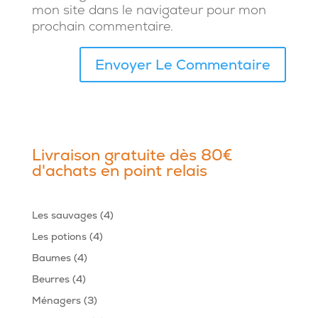
mon site dans le navigateur pour mon
prochain commentaire.
Livraison gratuite dès 80€
d'achats en point relais
4
Les sauvages
4
produits
4
Les potions
4
produits
4
Baumes
4
produits
4
Beurres
4
produits
3
Ménagers
3
produits