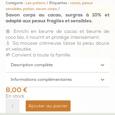
Catégorie :
Les potions
Étiquettes :
cacao
,
peaux
sensibles
,
potion
,
savon corps
Savon corps au cacao, surgras à 10% et
adapté aux peaux fragiles et sensibles.
🌼 Enrichi en beurre de cacao et beurre de
coco bio, il nourrit et protège intensément.
💧 Sa mousse crémeuse laisse la peau douce
et veloutée.
🌱 Convient à toute la famille.
Description complète
Informations complémentaires
8,00
€
En stock
quantité
Ajouter au panier
de
Cho'coco