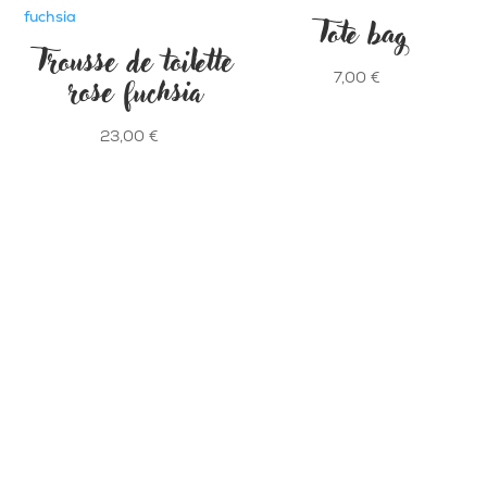
Tote bag
Trousse de toilette
rose fuchsia
7,00
€
23,00
€
SAVONNERIE ARTISANALE EN COMBRAILLES
Potion Sauvage - La Gaye - 23700 Dontreix