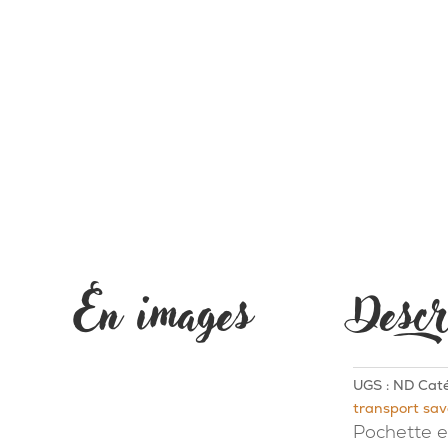
En images
Descr
UGS :
ND
Caté
transport sa
Pochette e