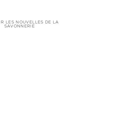
R LES NOUVELLES DE LA
SAVONNERIE
ous à notre newsletter pour
s offres et suivre nos actus