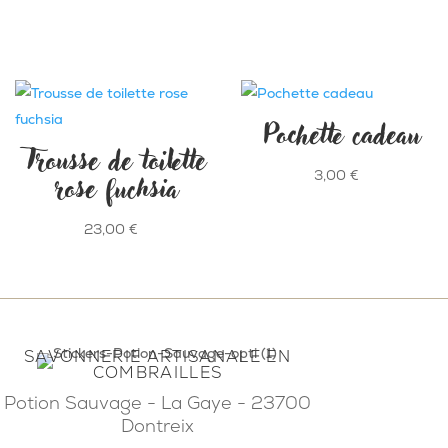
Pochette cadeau
Trousse de toilette
rose fuchsia
3,00
€
23,00
€
SAVONNERIE ARTISANALE EN
COMBRAILLES
Potion Sauvage - La Gaye - 23700
Dontreix