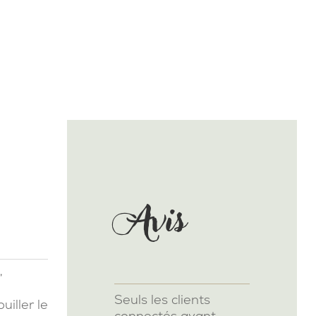
Avis
,
Seuls les clients
iller le
connectés ayant