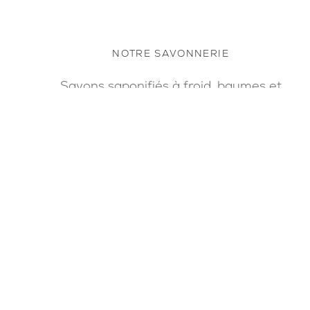
NOTRE SAVONNERIE
Savons saponifiés à froid, baumes et
beurres végétaux & petits accessoires
Livraison gratuite dès 80€ d'achats en
point relais
Accéder à la boutique