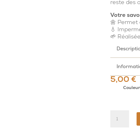
reste des a
Votre savo
🌼 Permet 
💧 Imperméa
🌱 Réalisée
Descripti
Informat
5,00
€
Couleu
quantité
de
Pochette
à