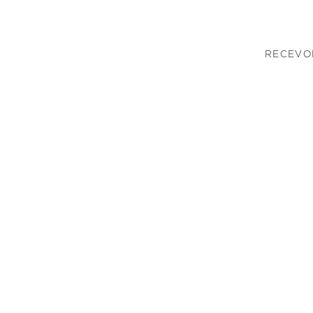
RECEVOI
Inscrivez-v
recevoir de