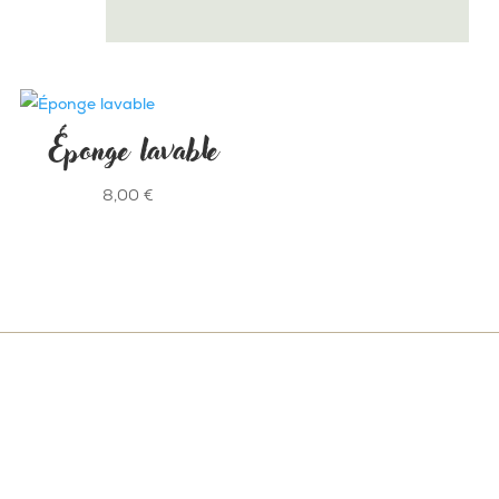
Éponge lavable
8,00
€