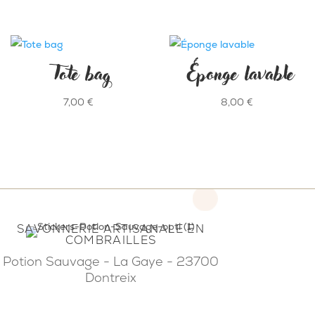
Tote bag
Éponge lavable
7,00
€
8,00
€
SAVONNERIE ARTISANALE EN
COMBRAILLES
Potion Sauvage - La Gaye - 23700
Dontreix