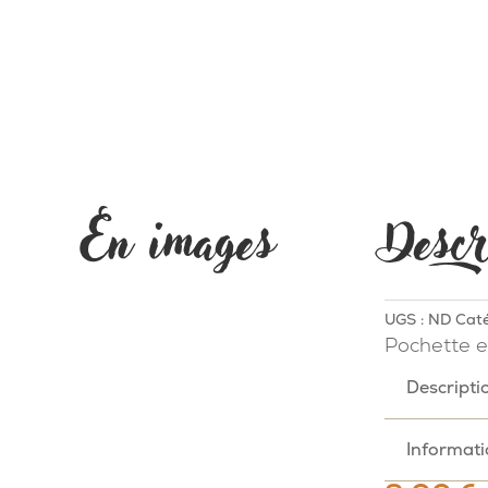
En images
Descr
UGS :
ND
Caté
Pochette en
Descripti
Informat