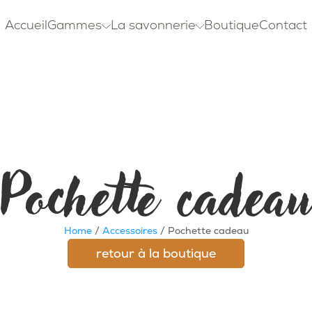
Accueil
Gammes
La savonnerie
Boutique
Contact
Pochette cadea
Home
/
Accessoires
/ Pochette cadeau
retour à la boutique