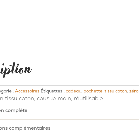
iption
gorie :
Accessoires
Étiquettes :
cadeau
,
pochette
,
tissu coton
,
zéro
 tissu coton, cousue main, réutilisable
on complète
ions complémentaires