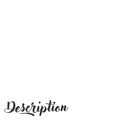
Description
UGS :
ND
Catégorie :
Accessoires
Étiquettes :
cadeau
,
pochette
,
tissu coton
,
zéro déchet