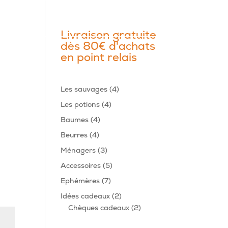
Livraison gratuite
dès 80€ d'achats
en point relais
4
Les sauvages
4
produits
4
Les potions
4
produits
4
Baumes
4
produits
4
Beurres
4
produits
3
Ménagers
3
produits
5
Accessoires
5
produits
7
Ephémères
7
produits
2
Idées cadeaux
2
produits
2
Chèques cadeaux
2
produits