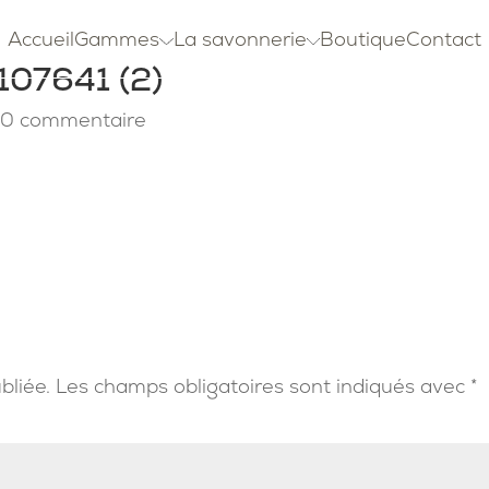
Accueil
Gammes
La savonnerie
Boutique
Contact
07641 (2)
|
0 commentaire
bliée.
Les champs obligatoires sont indiqués avec
*