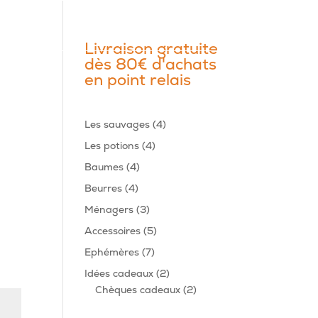
Livraison gratuite
dès 80€ d'achats
en point relais
4
Les sauvages
4
produits
4
Les potions
4
produits
4
Baumes
4
produits
4
Beurres
4
produits
3
Ménagers
3
produits
5
Accessoires
5
produits
7
Ephémères
7
produits
2
Idées cadeaux
2
produits
2
Chèques cadeaux
2
produits