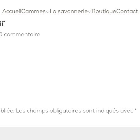
Accueil
Gammes
La savonnerie
Boutique
Contact
ur
0 commentaire
bliée.
Les champs obligatoires sont indiqués avec
*