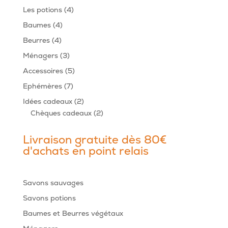
produits
4
Les potions
4
produits
4
Baumes
4
produits
4
Beurres
4
produits
3
Ménagers
3
produits
5
Accessoires
5
produits
7
Ephémères
7
produits
2
Idées cadeaux
2
produits
2
Chèques cadeaux
2
produits
Livraison gratuite dès 80€
d'achats en point relais
Savons sauvages
Savons potions
Baumes et Beurres végétaux