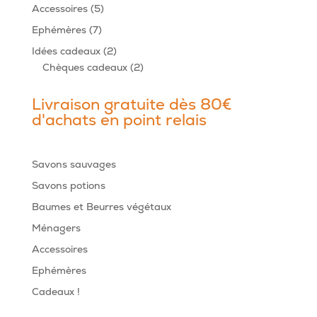
produits
5
Accessoires
5
produits
7
Ephémères
7
produits
2
Idées cadeaux
2
produits
2
Chèques cadeaux
2
produits
Livraison gratuite dès 80€
d'achats en point relais
Savons sauvages
Savons potions
Baumes et Beurres végétaux
Ménagers
Accessoires
Ephémères
Cadeaux !