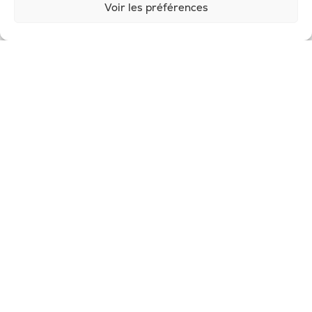
Voir les préférences
© 2026, Potion Sauvage
Nous écrire
SUIVEZ-NOUS
Politique de confidentialité
-
Mention
légales
-
Conditions générales de ventes