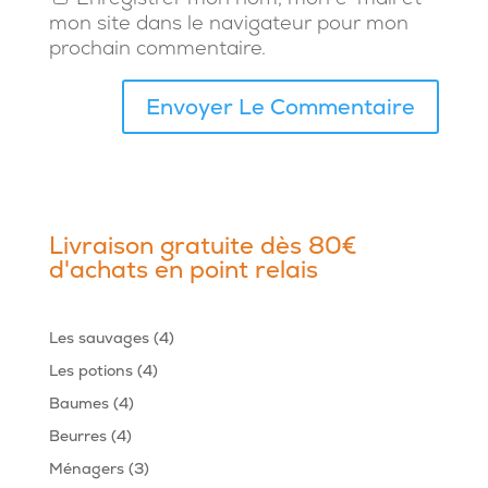
mon site dans le navigateur pour mon
prochain commentaire.
Livraison gratuite dès 80€
d'achats en point relais
4
Les sauvages
4
produits
4
Les potions
4
produits
4
Baumes
4
produits
4
Beurres
4
produits
3
Ménagers
3