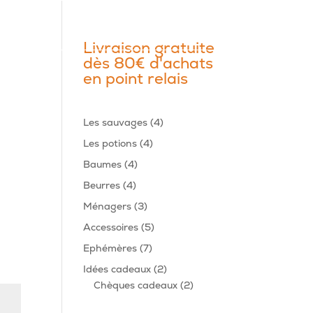
Livraison gratuite
dès 80€ d'achats
en point relais
4
Les sauvages
4
produits
4
Les potions
4
produits
4
Baumes
4
produits
4
Beurres
4
produits
3
Ménagers
3
produits
5
Accessoires
5
produits
7
Ephémères
7
produits
2
Idées cadeaux
2
produits
2
Chèques cadeaux
2
produits