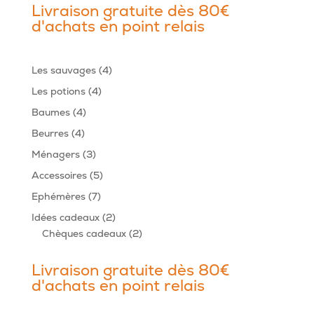
Livraison gratuite dès 80€
d'achats en point relais
4
Les sauvages
4
produits
4
Les potions
4
produits
4
Baumes
4
produits
4
Beurres
4
produits
3
Ménagers
3
produits
5
Accessoires
5
produits
7
Ephémères
7
produits
2
Idées cadeaux
2
produits
2
Chèques cadeaux
2
produits
Livraison gratuite dès 80€
d'achats en point relais