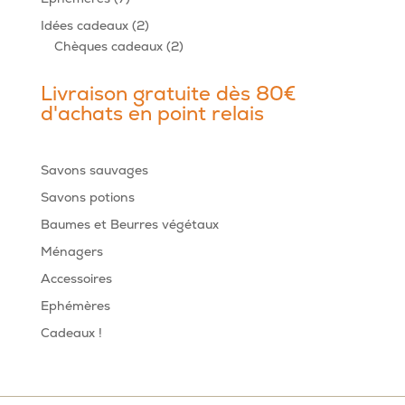
produits
2
Idées cadeaux
2
produits
2
Chèques cadeaux
2
produits
Livraison gratuite dès 80€
d'achats en point relais
Savons sauvages
Savons potions
Baumes et Beurres végétaux
Ménagers
Accessoires
Ephémères
Cadeaux !