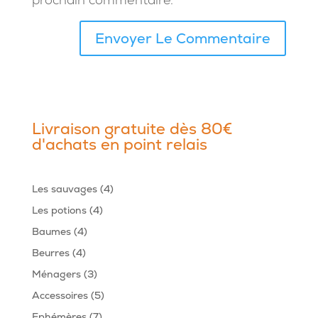
Livraison gratuite dès 80€
d'achats en point relais
4
Les sauvages
4
produits
4
Les potions
4
produits
4
Baumes
4
produits
4
Beurres
4
produits
3
Ménagers
3
produits
5
Accessoires
5
produits
7
Ephémères
7