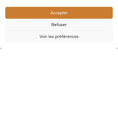
RECEVOIR LES NOUVELLES DE LA SAVONNERIE
Accepter
Inscrivez-vous à notre newsletter pour
Refuser
recevoir des offres et suivre nos actus
Voir les préférences
© 2026, Potion Sauvage
Nous écrire