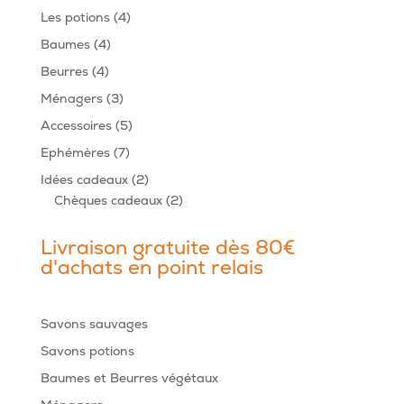
produits
4
Les potions
4
produits
4
Baumes
4
produits
4
Beurres
4
produits
3
Ménagers
3
produits
5
Accessoires
5
produits
7
Ephémères
7
produits
2
Idées cadeaux
2
produits
2
Chèques cadeaux
2
produits
Livraison gratuite dès 80€
d'achats en point relais
Savons sauvages
Savons potions
Baumes et Beurres végétaux