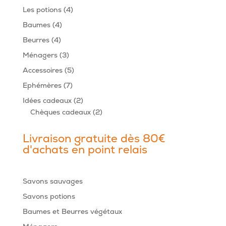
produits
4
Les potions
4
produits
4
Baumes
4
produits
4
Beurres
4
produits
3
Ménagers
3
produits
5
Accessoires
5
produits
7
Ephémères
7
produits
2
Idées cadeaux
2
produits
2
Chèques cadeaux
2
produits
Livraison gratuite dès 80€
d'achats en point relais
Savons sauvages
Savons potions
Baumes et Beurres végétaux