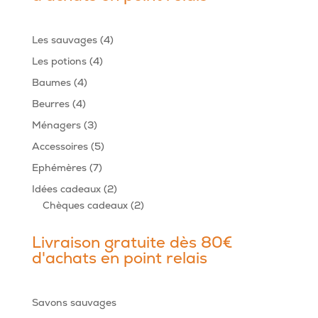
4
Les sauvages
4
produits
4
Les potions
4
produits
4
Baumes
4
produits
4
Beurres
4
produits
3
Ménagers
3
produits
5
Accessoires
5
produits
7
Ephémères
7
produits
2
Idées cadeaux
2
produits
2
Chèques cadeaux
2
produits
Livraison gratuite dès 80€
d'achats en point relais
Savons sauvages