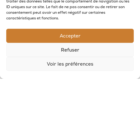
traiter des données telles que le comportement de navigation ou les
ID uniques sur ce site. Le fait de ne pas consentir ou de retirer son
RECEVOIR LES NOUVELLES DE LA SAVONNERIE
consentement peut avoir un effet négatif sur certaines
caractéristiques et fonctions.
Inscrivez-vous à notre newsletter pour
recevoir des offres et suivre nos actus
Accepter
Refuser
Voir les préférences
© 2026, Potion Sauvage
Nous écrire