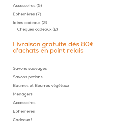
produits
5
Accessoires
5
produits
7
Ephémères
7
produits
2
Idées cadeaux
2
produits
2
Chèques cadeaux
2
produits
Livraison gratuite dès 80€
d'achats en point relais
Savons sauvages
Savons potions
Baumes et Beurres végétaux
Ménagers
Accessoires
Ephémères
Cadeaux !