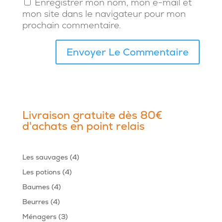
Enregistrer mon nom, mon e-mail et
mon site dans le navigateur pour mon
prochain commentaire.
Livraison gratuite dès 80€
d'achats en point relais
4
Les sauvages
4
produits
4
Les potions
4
produits
4
Baumes
4
produits
4
Beurres
4
produits
3
Ménagers
3