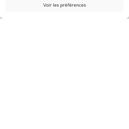
Voir les préférences
© 2026, Potion Sauvage
Nous écrire
SUIVEZ-NOUS
Politique de confidentialité
-
Mention
légales
-
Conditions générales de ventes