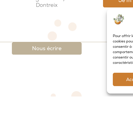
Dontreix
Pour offrir 
cookies pou
consentir à
Nous écrire
comportemen
consentir o
caractéristi
Ac
 légales
-
Conditions générales de ventes et de re