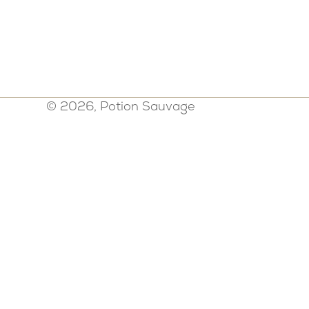
© 2026, Potion Sauvage
Politique de confidentialité
-
Mention
d'expédition