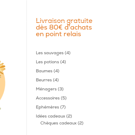
Livraison gratuite
dès 80€ d'achats
en point relais
4
Les sauvages
4
produits
4
Les potions
4
produits
4
Baumes
4
produits
4
Beurres
4
produits
3
Ménagers
3
produits
5
Accessoires
5
produits
7
Ephémères
7
produits
2
Idées cadeaux
2
produits
2
Chèques cadeaux
2
produits