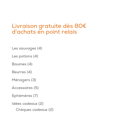
Livraison gratuite dès 80€
d'achats en point relais
4
Les sauvages
4
produits
4
Les potions
4
produits
4
Baumes
4
produits
4
Beurres
4
produits
3
Ménagers
3
produits
5
Accessoires
5
produits
7
Ephémères
7
produits
2
Idées cadeaux
2
produits
2
Chèques cadeaux
2
produits