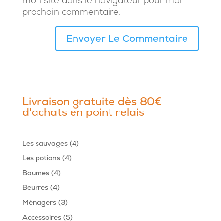
mon site dans le navigateur pour mon
prochain commentaire.
Livraison gratuite dès 80€
d'achats en point relais
4
Les sauvages
4
produits
4
Les potions
4
produits
4
Baumes
4
produits
4
Beurres
4
produits
3
Ménagers
3
produits
5
Accessoires
5