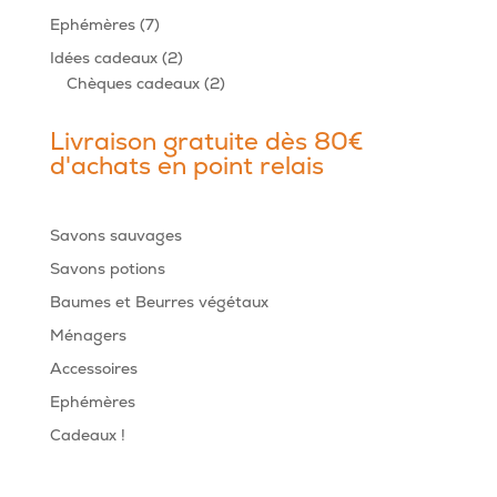
produits
7
Ephémères
7
produits
2
Idées cadeaux
2
produits
2
Chèques cadeaux
2
produits
Livraison gratuite dès 80€
d'achats en point relais
Savons sauvages
Savons potions
Baumes et Beurres végétaux
Ménagers
Accessoires
Ephémères
Cadeaux !