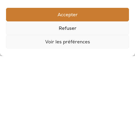
RECEVOIR LES NOUVELLES DE LA SAVONNERIE
Accepter
Inscrivez-vous à notre newsletter pour
Refuser
recevoir des offres et suivre nos actus
Voir les préférences
© 2026, Potion Sauvage
Nous écrire