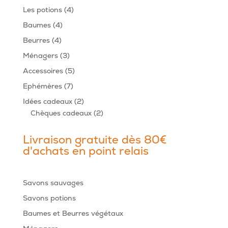
produits
4
Les potions
4
produits
4
Baumes
4
produits
4
Beurres
4
produits
3
Ménagers
3
produits
5
Accessoires
5
produits
7
Ephémères
7
produits
2
Idées cadeaux
2
produits
2
Chèques cadeaux
2
produits
Livraison gratuite dès 80€
d'achats en point relais
Savons sauvages
Savons potions
Baumes et Beurres végétaux