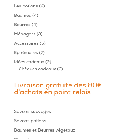
produits
4
Les potions
4
produits
4
Baumes
4
produits
4
Beurres
4
produits
3
Ménagers
3
produits
5
Accessoires
5
produits
7
Ephémères
7
produits
2
Idées cadeaux
2
produits
2
Chèques cadeaux
2
produits
Livraison gratuite dès 80€
d'achats en point relais
Savons sauvages
Savons potions
Baumes et Beurres végétaux