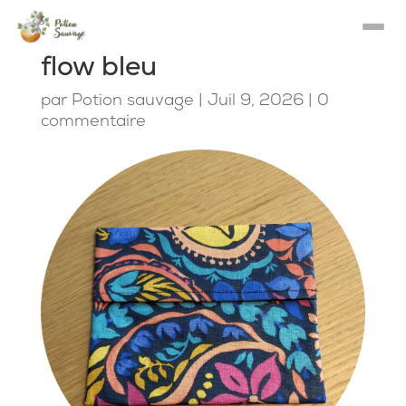
flow bleu
par
Potion sauvage
|
Juil 9, 2026
|
0
commentaire