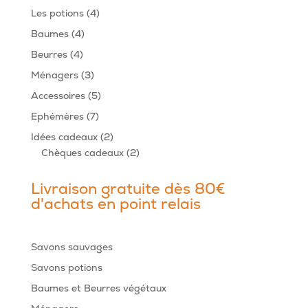
produits
4
Les potions
4
produits
4
Baumes
4
produits
4
Beurres
4
produits
3
Ménagers
3
produits
5
Accessoires
5
produits
7
Ephémères
7
produits
2
Idées cadeaux
2
produits
2
Chèques cadeaux
2
produits
Livraison gratuite dès 80€
d'achats en point relais
Savons sauvages
Savons potions
Baumes et Beurres végétaux