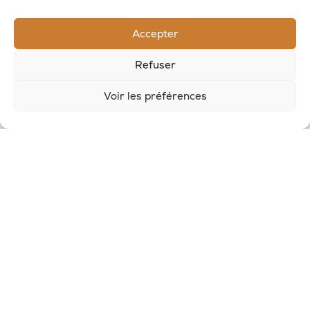
RECEVOIR LES NOUVELLES DE LA SAVONNERIE
Accepter
Inscrivez-vous à notre newsletter pour
Refuser
recevoir des offres et suivre nos actus
Voir les préférences
© 2026, Potion Sauvage
Nous écrire