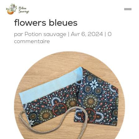
flowers bleues
par
Potion sauvage
|
Avr 6, 2024
|
0
commentaire