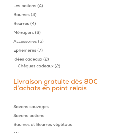
produits
4
Les potions
4
produits
4
Baumes
4
produits
4
Beurres
4
produits
3
Ménagers
3
produits
5
Accessoires
5
produits
7
Ephémères
7
produits
2
Idées cadeaux
2
produits
2
Chèques cadeaux
2
produits
Livraison gratuite dès 80€
d'achats en point relais
Savons sauvages
Savons potions
Baumes et Beurres végétaux